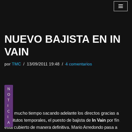
Saltar
al
contenido
NUEVO BAJISTA EN IN
VAIN
por
TMC
13/09/2011 19:48
4 comentarios
N
O
T
I
C
Tras mucho tiempo sacando adelante los directos gracias a
I
sustitutos temporales, el puesto de bajista de
In Vain
por fín
A
está cubierto de manera definitiva. Mario Arredondo pasa a