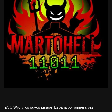
¡A,C Wild y los suyos pisarán España por primera vez!