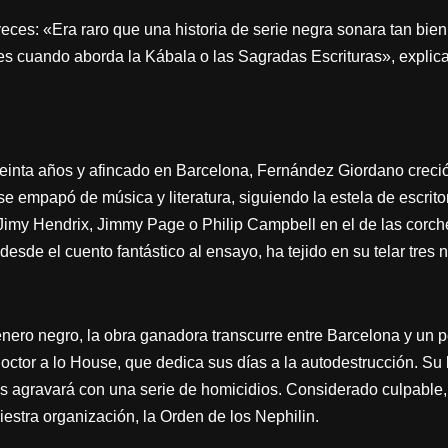
 veces: «Era raro que una historia de serie negra sonara tan bie
s cuando aborda la Kábala o las Sagradas Escrituras», explic
einta años y afincado en Barcelona, Fernández Giordano creció 
se empapó de música y literatura, siguiendo la estela de escrit
e Jimy Hendrix, Jimmy Page o Philip Campbell en el de las corch
desde el cuento fantástico al ensayo, ha tejido en su telar tres 
nero negro, la obra ganadora transcurre entre Barcelona y un 
octor a lo House, que dedica sus días a la autodestrucción. Su 
as agravará con una serie de homicidios. Considerado culpable,
iestra organización, la Orden de los Nephilin.