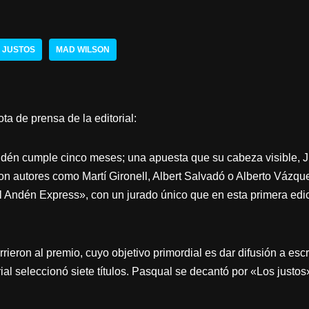
 JUSTOS
MAD WILSON
a de prensa de la editorial:
én cumple cinco meses; una apuesta que su cabeza visible, J
con autores como Martí Gironell, Albert Salvadó o Alberto Vázqu
 Andén Express», con un jurado único que en esta primera edici
rieron al premio, cuyo objetivo primordial es dar difusión a esc
rial seleccionó siete títulos. Pasqual se decantó por «Los just