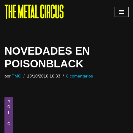
Saltar
al
contenido
NOVEDADES EN
POISONBLACK
por
TMC
13/10/2010 16:33
8 comentarios
N
O
T
I
C
I