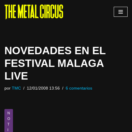
Saltar
al
contenido
NOVEDADES EN EL
FESTIVAL MALAGA
LIVE
por
TMC
12/01/2008 13:56
6 comentarios
N
O
T
I