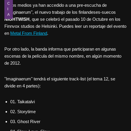
C
Varios medios ya han accedido a una pre-escucha de
I
"Imaginaerum", el nuevo trabajo de los finlandeses-suecos
A
NIGHTWISH
, que se celebró el pasado 10 de Octubre en los
Finnvox studios de Helsinki. Puedes leer un reportaje del evento
en
Metal From Finland
.
Por otro lado, la banda informa que participaran en algunas
escenas de la película del mismo nombre, en algún momento
de 2012.
"Imaginaerum" tendrá el siguiente track-list (el tema 12, se
divide en 4 partes):
01. Taikatalvi
02. Storytime
03. Ghost River