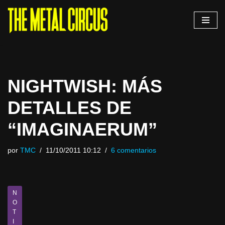
Saltar
al
contenido
NIGHTWISH: MÁS
DETALLES DE
“IMAGINAERUM”
por
TMC
11/10/2011 10:12
6 comentarios
N
O
T
I