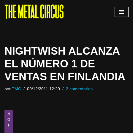
Saltar
al
contenido
NIGHTWISH ALCANZA
EL NÚMERO 1 DE
VENTAS EN FINLANDIA
por
TMC
09/12/2011 12:20
2 comentarios
N
O
T
I