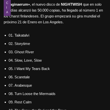
C
«Imaginaerum»
, el nuevo disco de
NIGHTWISH
que en solo
I
dos días alcanzó las 50.000 copias, ha llegado al número 1 en
A
los charst finlandeses. El grupo empezará su gira mundial el
próximo 21 de Enero en Los Angeles.
01. Taikatalvi
02. Storytime
03. Ghost River
04. Slow, Love, Slow
05. I Want My Tears Back
06. Scaretale
07. Arabesque
08. Turn Loose the Mermaids
09. Rest Calm