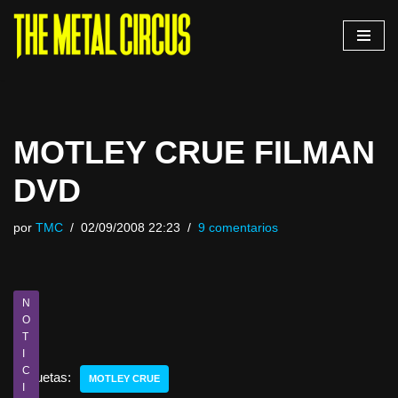
Saltar
al
contenido
MOTLEY CRUE FILMAN
DVD
por
TMC
02/09/2008 22:23
9 comentarios
N
O
T
I
C
Etiquetas:
MOTLEY CRUE
I