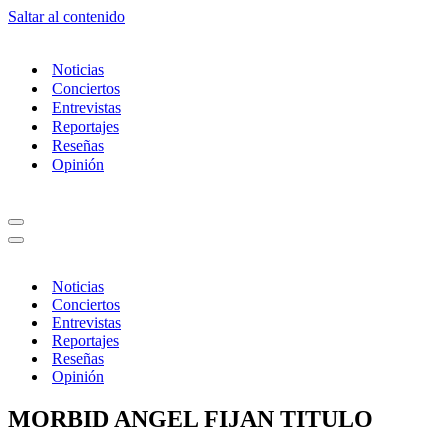
Saltar al contenido
Noticias
Conciertos
Entrevistas
Reportajes
Reseñas
Opinión
Menú
de
Menú
navegación
de
navegación
Noticias
Conciertos
Entrevistas
Reportajes
Reseñas
Opinión
MORBID ANGEL FIJAN TITULO