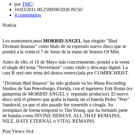
por
TMC
10/03/2011 00:25
09/08/2026 09:56
4 comentarios
Noticia
Los norteamericanos
MORBID ANGEL
han elegido "Illud
Divinum Insanus" como título de su esperado nuevo disco que se
pondrá a la venta el 7 de Junio de la mano de Season Of Mist.
Antes de ello, el 16 de Mayo más concretamente, pondrá a la venta
el single del tema "Nevermore" como vinilo y descarga digital. La
cara B será otro tema del diosco remezclada por COMBICHRIST.
"Divinum illud Insanus" ha sido grabado en los Mana Recording
Studios de San Petersburgo, Florida, con el ingeniero Erik Rutan (ex
guitarrista de MORBID ANGEL y reputado productor). El nuevo
disco será el primero que graba la banda sin el batería Pedro "Pete"
Sandoval, ya que el año pasado fue sometido a cirugía. Su
reemplazo de forma temporal es Tim Yeung, que ha formado parte
de bandas como DIVINE HERESY, ALL THAT REMAINS,
NILE, HATE ETERNAL o VITAL REMAINS.
Post Views:
614