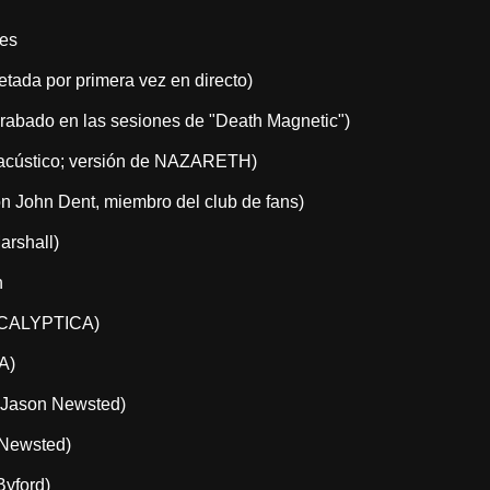
es
etada por primera vez en directo)
 grabado en las sesiones de "Death Magnetic")
(acústico; versión de NAZARETH)
n John Dent, miembro del club de fans)
arshall)
h
POCALYPTICA)
A)
n Jason Newsted)
 Newsted)
Byford)