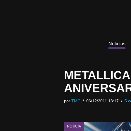
Saltar
al
contenido
Noticias
METALLICA
ANIVERSA
por
TMC
06/12/2011 13:17
5 c
NOTICIA