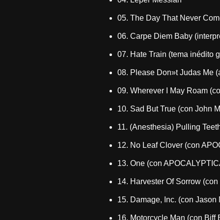
05. The Day That Never Com
06. Carpe Diem Baby (interpr
07. Hate Train (tema inédito
08. Please Don»t Judas Me 
09. Wherever I May Roam (co
10. Sad But True (con John M
11. (Anesthesia) Pulling Teet
12. No Leaf Clover (con A
13. One (con APOCALYPTIC
14. Harvester Of Sorrow (co
15. Damage, Inc. (con Jason
16. Motorcycle Man (con Biff 