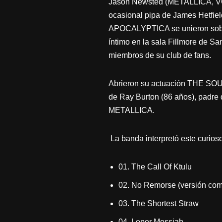
Jason Newsted (METALLICA, V
ocasional pipa de James Hetfi
APOCALYPTICA se unieron sobr
íntimo en la sala Fillmore de Sa
miembros de su club de fans.
Abrieron su actuación THE SOU
de Ray Burton (86 años), padre 
METALLICA.
La banda interpretó este curioso 
01. The Call Of Ktulu
02. No Remorse (versión com
03. The Shortest Straw
04. Leper Messiah