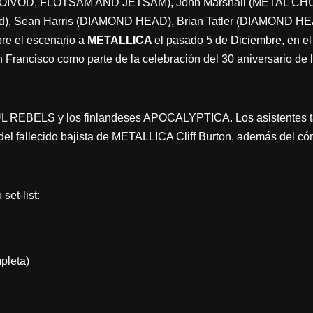
OIVOD, FLOTSAM AND JETSAM), John Marshall (METAL CHURCH
eld), Sean Harris (DIAMOND HEAD), Brian Tatler (DIAMOND HEA
e el escenario a
METALLICA
el pasado 5 de Diciembre, en el 
n Francisco como parte de la celebración del 30 aniversario de 
L REBELS y los finlandeses APOCALYPTICA. Los asistentes t
del fallecido bajista de METALLICA Cliff Burton, además del cóm
set-list:
pleta)