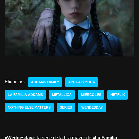
Etiquetas:
ADDAMS FAMILY
APOCALYPTICA
LA FAMILIA ADDAMS
METALLICA
MIÉRCOLES
NETFLIX
NOTHING ELSE MATTERS
SERIES
WENDESDAY
«Wednesday»
, la serie de la hija mayor de
«La Familia