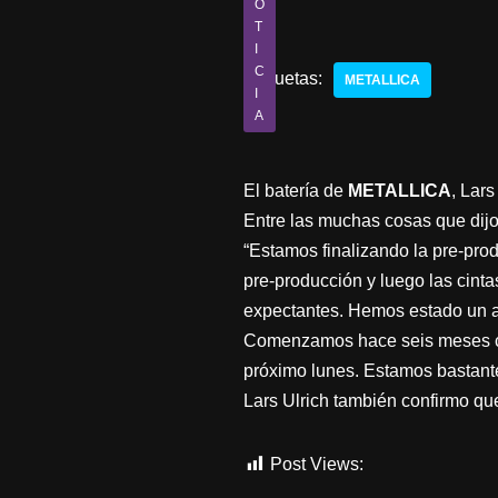
O
T
I
C
Etiquetas:
METALLICA
I
A
El batería de
METALLICA
, Lar
Entre las muchas cosas que dijo
“Estamos finalizando la pre-pr
pre-producción y luego las cint
expectantes. Hemos estado un a
Comenzamos hace seis meses co
próximo lunes. Estamos bastante
Lars Ulrich también confirmo que
Post Views:
1.178