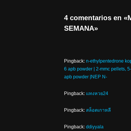
4 comentarios en
SEMANA»
Pingback:
n-ethylpentedrone kop
6 apb powder | 2-mmc pellets, 5
apb powder |NEP N-
Pingback:
แทงหวย24
Pingback:
สล็อตเกาหลี
Pingback:
ddiyyala