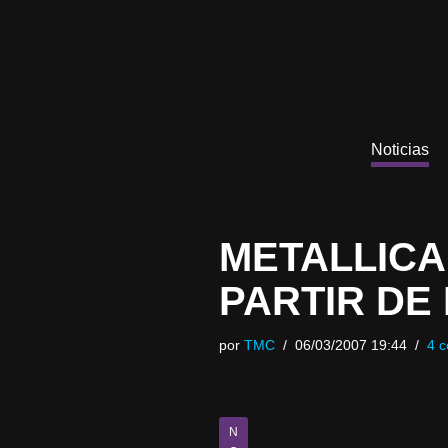
Saltar
al
contenido
Noticias
METALLICA
PARTIR DE
por
TMC
06/03/2007 19:44
4 c
N