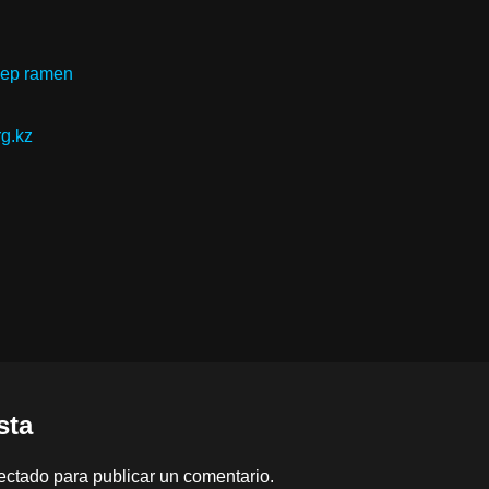
iep ramen
rg.kz
sta
ectado
para publicar un comentario.