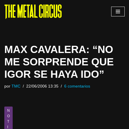
Saltar
al
contenido
MAX CAVALERA: “NO
ME SORPRENDE QUE
IGOR SE HAYA IDO”
por
TMC
22/06/2006 13:35
6 comentarios
N
O
T
I