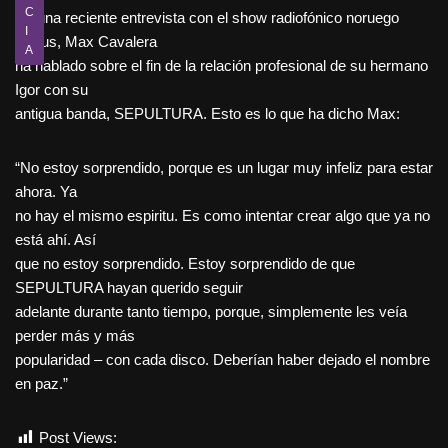
C
En una reciente entrevista con el show radiofónico noruego
I
Tinitus, Max Cavalera
A
ha hablado sobre el fin de la relación profesional de su hermano
Igor con su
antigua banda, SEPULTURA. Esto es lo que ha dicho Max:
“No estoy sorprendido, porque es un lugar muy infeliz para estar
ahora. Ya
no hay el mismo espiritu. Es como intentar crear algo que ya no
está ahí. Así
que no estoy sorprendido. Estoy sorprendido de que
SEPULTURA hayan querido seguir
adelante durante tanto tiempo, porque, simplemente les veía
perder más y más
popularidad – con cada disco. Deberían haber dejado el nombre
en paz.”
Post Views:
936