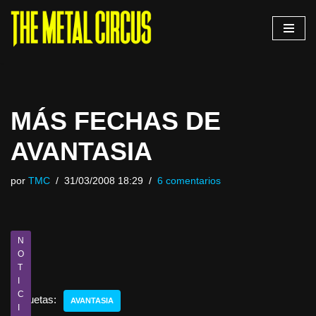
Saltar
al
contenido
MÁS FECHAS DE
AVANTASIA
por
TMC
31/03/2008 18:29
6 comentarios
N
O
T
I
C
Etiquetas:
AVANTASIA
I