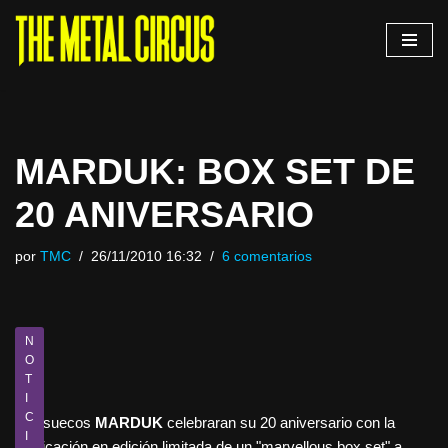
Saltar
al
contenido
MARDUK: BOX SET DE
20 ANIVERSARIO
por
TMC
26/11/2010 16:32
6 comentarios
N
O
T
I
C
Los suecos
MARDUK
celebraran su 20 aniversario con la
I
publicación en edición limitada de un "marvellous box set" a