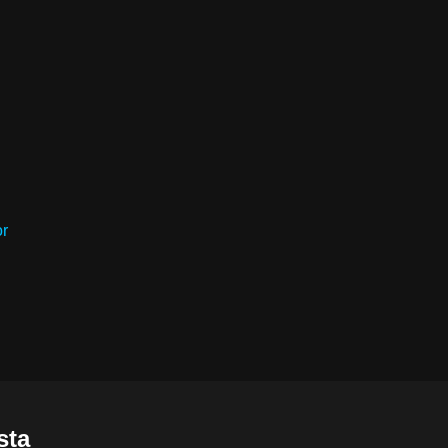
or
sta