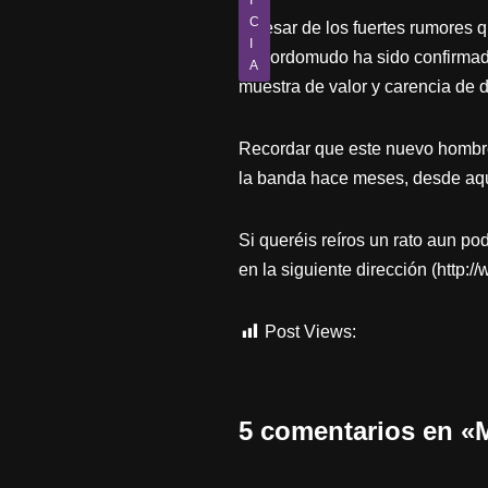
I
C
A pesar de los fuertes rumores
I
es sordomudo ha sido confirmad
A
muestra de valor y carencia de 
Recordar que este nuevo hombr
la banda hace meses, desde aquí
Si queréis reíros un rato aun pod
en la siguiente dirección (http
Post Views:
304
5 comentarios en