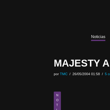
Saltar
al
contenido
Noticias
MAJESTY A
por
TMC
26/05/2004 01:58
5 c
N
O
T