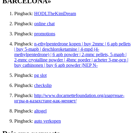
BARCELONA»
Pingback:
HODLTheKimDream
Pingback:
online chat
Pingback:
promotions
Pingback:
n-ethylpentedrone kopen | buy 2mmc | 6 apb pellets
| buy 5-mapb | deschloroketamine | 4-mpd (4-
methylpentedrone) | 6 apb powder | 2-mmc pellets, 5-mapb |
2-mmc crystalline powder | 4bmc poeder | acheter 3-me-pcp |
buy cathinonen | buy 6 apb powder |NEP N-
Pingback:
pg slot
Pingback:
checkslip
Pingback:
http://www.docarnettefoundation.org/азартные-
игры-в-казахстане-как-меняет/
Pingback:
altogel
Pingback:
auto verkopen