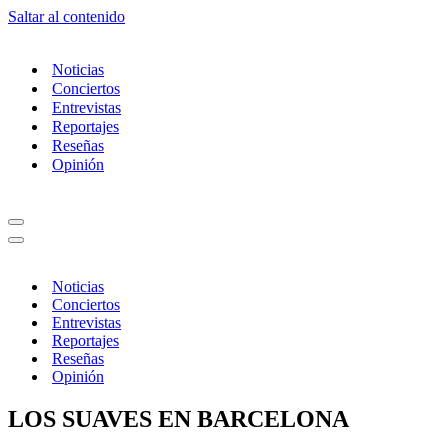
Saltar al contenido
Noticias
Conciertos
Entrevistas
Reportajes
Reseñas
Opinión
Menú
de
Menú
navegación
de
navegación
Noticias
Conciertos
Entrevistas
Reportajes
Reseñas
Opinión
LOS SUAVES EN BARCELONA