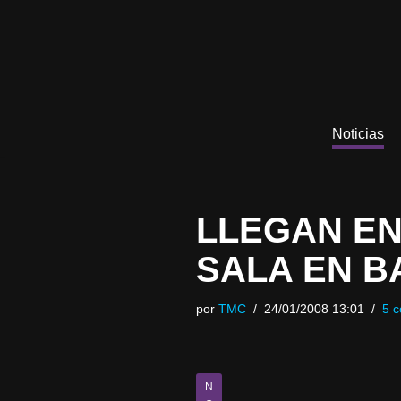
Saltar
al
contenido
Noticias
LLEGAN EN
SALA EN 
por
TMC
24/01/2008 13:01
5 c
N