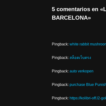
5 comentarios en
BARCELONA»
Pingback:
white rabbit mushroo
Pingback:
สล็อตเว็บตรง
Pingback:
auto verkopen
Pingback:
purchase Blue Punis
Pingback:
https://kolibri-off.l2-g