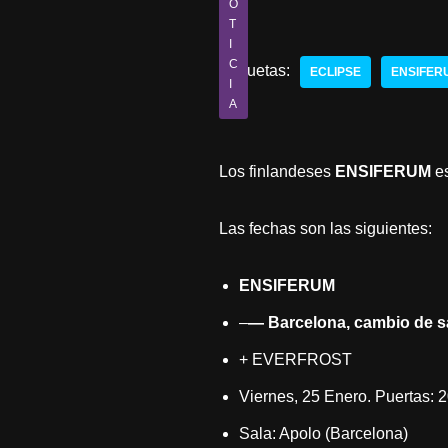
O
T
I
C
Etiquetas:
ECLIPSE
ENSIFER
I
A
Los finlandeses
ENSIFERUM
es
Las fechas son las siguientes:
ENSIFERUM
–
— Barcelona, cambio de sal
+ EVERFROST
Viernes, 25 Enero. Puertas: 
Sala: Apolo (Barcelona)