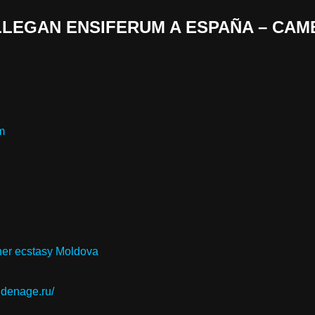
 «LLEGAN ENSIFERUM A ESPAÑA – CAM
m
her ecstasy Moldova
oldenage.ru/