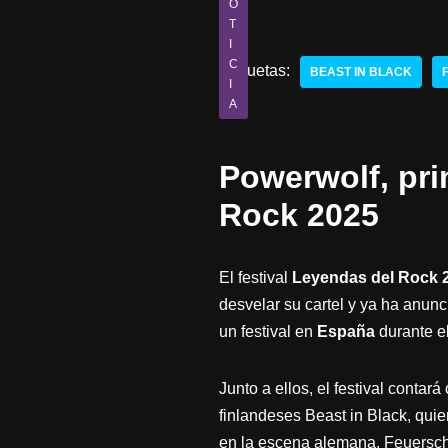
O
T
I
C
Etiquetas:
BEAST IN BLACK
I
A
Powerwolf, pri
Rock 2025
El festival
Leyendas del Rock
desvelar su cartel y ya ha anun
un festival en
España
durante e
Junto a ellos, el festival conta
finlandeses Beast in Black, qu
en la escena alemana, Feuersch