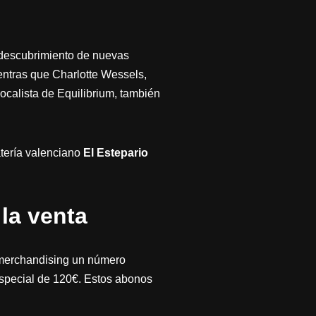
 descubrimiento de nuevas
entras que Charlotte Wessels,
vocalista de Equilibrium, también
atería valenciano
El Estepario
la venta
de merchandising un número
 especial de 120€. Estos abonos