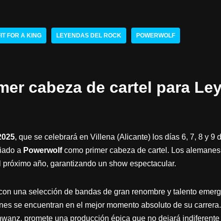
FIT FOR A KING
LEYENDAS DEL ROCK
POWERWOLF
mer cabeza de cartel para Le
2025
, que se celebrará en Villena (Alicante) los días 6, 7, 8 y 
ciado a
Powerwolf
como primer cabeza de cartel. Los alemanes 
l próximo año, garantizando un show espectacular.
rá con una selección de bandas de gran renombre y talento emerg
ienes se encuentran en el mejor momento absoluto de su carrer
wanz, promete una producción épica que no dejará indiferente