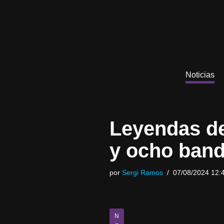
Saltar
al
contenido
Noticias
Leyendas de
y ocho band
por
Sergi Ramos
07/08/2024 12:
N