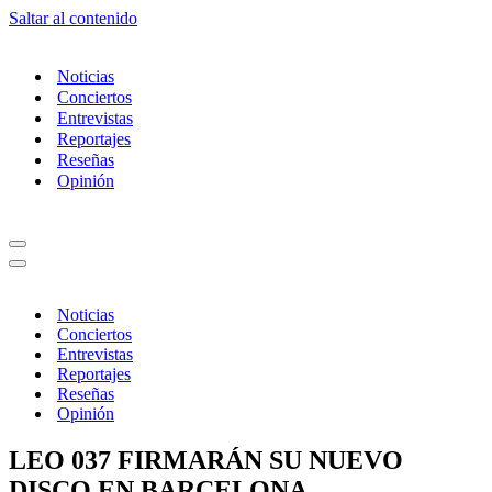
Saltar al contenido
Noticias
Conciertos
Entrevistas
Reportajes
Reseñas
Opinión
Menú
de
Menú
navegación
de
navegación
Noticias
Conciertos
Entrevistas
Reportajes
Reseñas
Opinión
LEO 037 FIRMARÁN SU NUEVO
DISCO EN BARCELONA