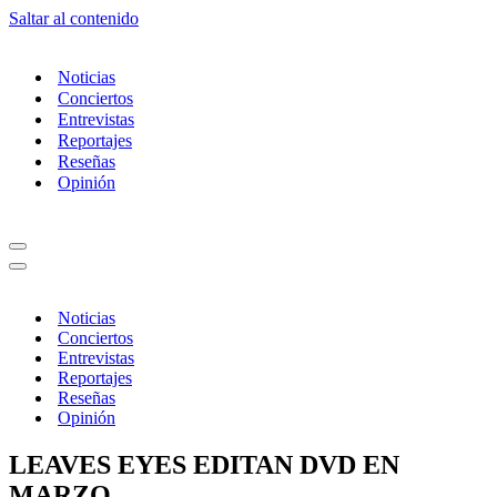
Saltar al contenido
Noticias
Conciertos
Entrevistas
Reportajes
Reseñas
Opinión
Menú
de
Menú
navegación
de
navegación
Noticias
Conciertos
Entrevistas
Reportajes
Reseñas
Opinión
LEAVES EYES EDITAN DVD EN
MARZO