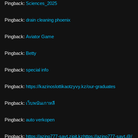
Pingback:
Sciences_2025
Pingback:
drain cleaning phoenix
Pingback:
Aviator Game
Pingback:
Betty
Pingback:
special info
Pingback:
https://kazinoslottikaotzyvy.kz/our-graduates
Pingback:
เว็บพนันเกาหลี
Pingback:
auto verkopen
Pingback:
https://azino777-sayt.zipit.kzhttps://azino777-sayt.@/