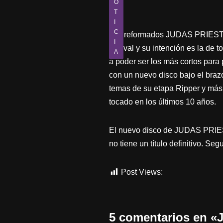
O
T
I
C
Los reformados JUDAS PRIEST t
I
festival y su intención es la de 
A
a poder ser los más cortos para p
con un nuevo disco bajo el braz
temas de su etapa Ripper y más
tocado en los últimos 10 años.
El nuevo disco de JUDAS PRIEST
no tiene un título definitivo. Se
Post Views:
516
5 comentarios en