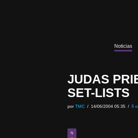
Saltar
al
contenido
Noticias
JUDAS PRI
SET-LISTS
por
TMC
14/06/2004 05:35
5 c
N