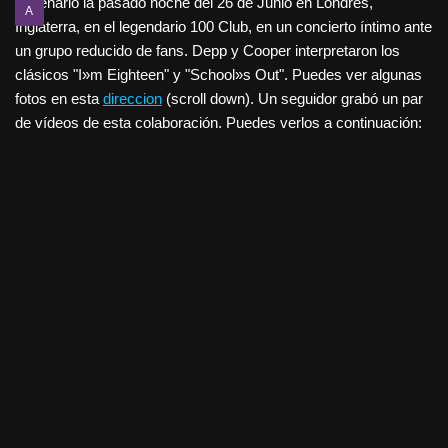
escenario la pasado noche del 26 de Junio en Londres,
A
Inglaterra, en el legendario 100 Club, en un concierto íntimo ante
un grupo reducido de fans. Depp y Cooper interpretaron los
clásicos "I»m Eighteen" y "School»s Out". Puedes ver algunas
fotos en esta
direccion
(scroll down). Un seguidor grabó un par
de vídeos de esta colaboración. Puedes verlos a continuación: