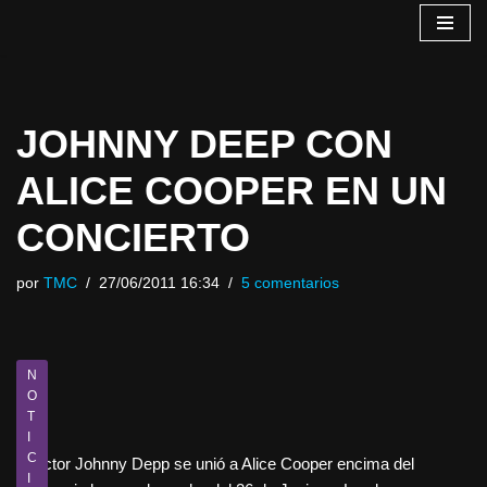
Saltar
al
contenido
JOHNNY DEEP CON
ALICE COOPER EN UN
CONCIERTO
por
TMC
27/06/2011 16:34
5 comentarios
N
O
T
I
C
El actor Johnny Depp se unió a Alice Cooper encima del
I