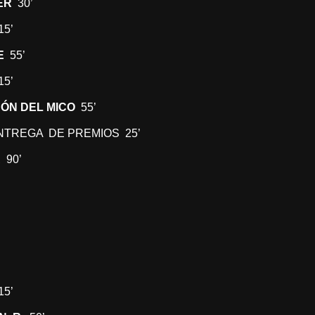
ER
30’
15’
E
55’
15’
ÓN DEL MICO
55’
 ENTREGA DE PREMIOS 25’
A
90’
’
15’