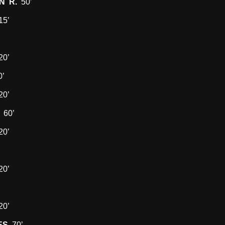
N R.
50’
15’
20’
’
20’
A
60’
20’
20’
20’
ES
70’