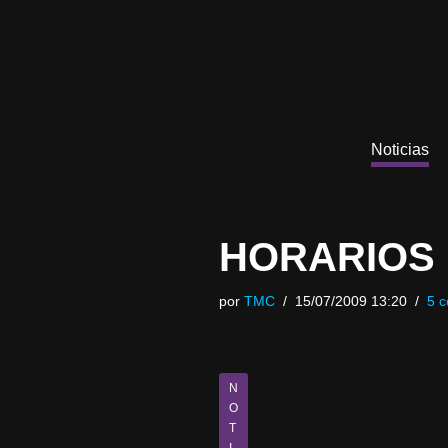
Saltar
al
contenido
Noticias
HORARIOS 
por
TMC
15/07/2009 13:20
5 c
N
O
T