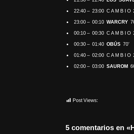
22:40 – 23:00 C A M B I O 
23:00 – 00:10
WARCRY
7
00:10 – 00:30 C A M B I O 
00:30 – 01:40
OBÚS
70’
01:40 – 02:00 C A M B I O 
02:00 – 03:00
SAUROM
60
Post Views:
582
5 comentarios en