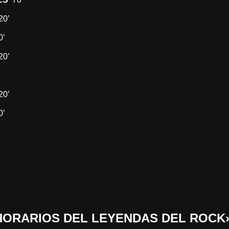
20’
0’
20’
20’
’
 «HORARIOS DEL LEYENDAS DEL ROCK