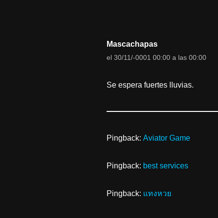
Mascachapas
el 30/11/-0001 00:00 a las 00:00
Se espera fuertes lluvias.
Pingback:
Aviator Game
Pingback:
best services
Pingback:
แทงหวย