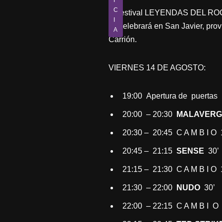
I
C
El festival LEYENDAS DEL ROCK s
I
se celebrará en San Javier, pro
A
Carrión.
VIERNES 14 DE AGOSTO:
19:00 Apertura de puertas
20:00 – 20:30
MALAVERG
20:30 – 20:45 C A M B I O 
20:45 – 21:15
SENSE
30’
21:15 – 21:30 C A M B I O 
21:30 – 22:00
NUDO
30’
22:00 – 22:15 C A M B I O 