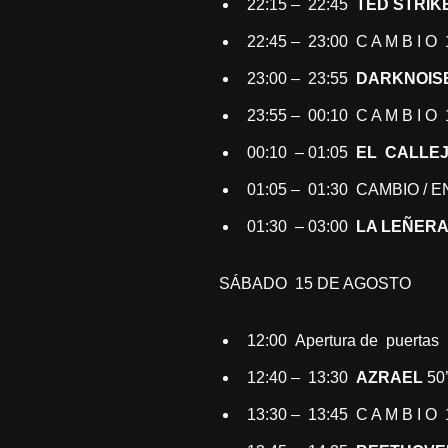
22:15 – 22:45
TED STRIK
22:45 – 23:00 C A M B I O 
23:00 – 23:55
DARKNOIS
23:55 – 00:10 C A M B I O 
00:10 – 01:05
EL CALLEJ
01:05 – 01:30 CAMBIO /
01:30 – 03:00
LA LEÑER
SÁBADO 15 DE AGOSTO
12:00 Apertura de puertas
12:40 – 13:30
AZRAEL
50
13:30 – 13:45 C A M B I O 