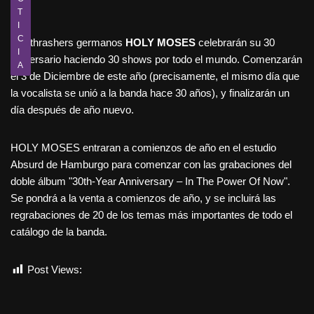
T
I
C
Los thrashers germanos
HOLY MOSES
celebrarán su 30
I
aniversario haciendo 30 shows por todo el mundo. Comenzarán
A
el 3 de Diciembre de este año (precisamente, el mismo día que
la vocalista se unió a la banda hace 30 años), y finalizarán un
día después de año nuevo.
HOLY MOSES entraran a comienzos de año en el estudio
Absurd de Hamburgo para comenzar con las grabaciones del
doble álbum "30th-Year Anniversary – In The Power Of Now".
Se pondrá a la venta a comienzos de año, y se incluirá las
regrabaciones de 20 de los temas más importantes de todo el
catálogo de la banda.
Post Views:
540