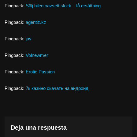
Pingback:
Sälj bilen oavsett skick – få ersättning
Pingback:
agentiz.kz
Pingback:
jav
Pingback:
Volnewmer
Pingback:
Erotic Passion
Pingback:
7к казино скачать на андроид
Deja una respuesta