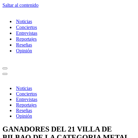
Saltar al contenido
Noticias
Conciertos
Entrevistas
Reportajes
Reseñas
Opinión
Menú
de
Menú
navegación
de
navegación
Noticias
Conciertos
Entrevistas
Reportajes
Reseñas
Opinión
GANADORES DEL 21 VILLA DE
BILBAO DE LA CATEGORIA METAL