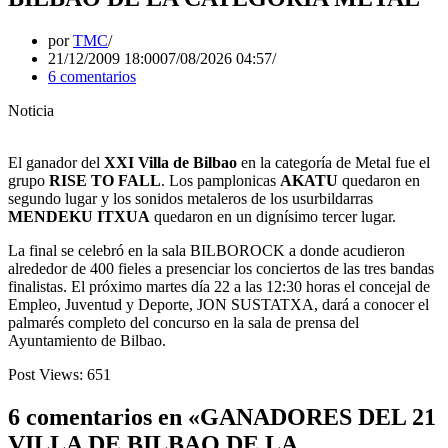
por
TMC
21/12/2009 18:00
07/08/2026 04:57
6 comentarios
Noticia
El ganador del
XXI Villa de Bilbao
en la categoría de Metal fue el
grupo
RISE TO FALL
. Los pamplonicas
AKATU
quedaron en
segundo lugar y los sonidos metaleros de los usurbildarras
MENDEKU ITXUA
quedaron en un dignísimo tercer lugar.
La final se celebró en la sala BILBOROCK a donde acudieron
alrededor de 400 fieles a presenciar los conciertos de las tres bandas
finalistas. El próximo martes día 22 a las 12:30 horas el concejal de
Empleo, Juventud y Deporte, JON SUSTATXA, dará a conocer el
palmarés completo del concurso en la sala de prensa del
Ayuntamiento de Bilbao.
Post Views:
651
6 comentarios en «GANADORES DEL 21
VILLA DE BILBAO DE LA