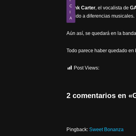
I
C
Frank Carter
, el vocalista de
G
I
debido a diferencias musicales.
A
Aún así, se quedará en la banda
Todo parece haber quedado en bu
Post Views:
569
2 comentarios en
Pingback:
Sweet Bonanza