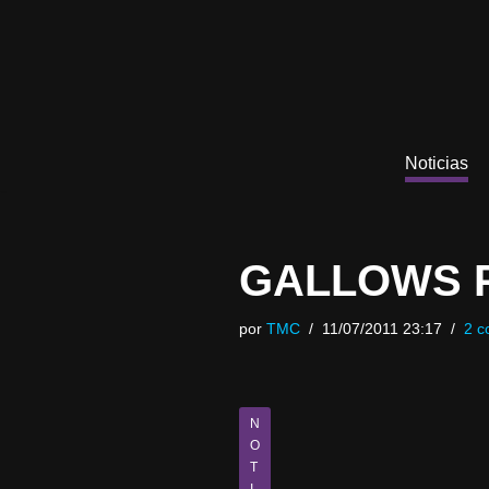
Saltar
al
contenido
Noticias
GALLOWS P
por
TMC
11/07/2011 23:17
2 c
N
O
T