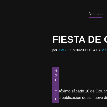
Saltar
Noticias
al
contenido
FIESTA DE
por
TMC
07/10/2009 19:41
2 c
N
O
T
I
C
El próximo sábado 10 de Octubre
I
de la publicación de su nuevo d
A