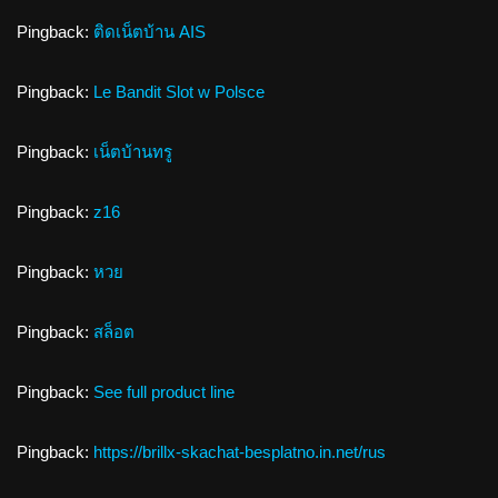
Pingback:
ติดเน็ตบ้าน AIS
Pingback:
Le Bandit Slot w Polsce
Pingback:
เน็ตบ้านทรู
Pingback:
z16
Pingback:
หวย
Pingback:
สล็อต
Pingback:
See full product line
Pingback:
https://brillx-skachat-besplatno.in.net/rus