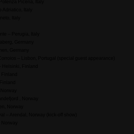
otenza Picena, Italy
Adriatico, Italy
eto, Italy
te – Perugia, Italy
nnaberg, Germany
chen, Germany
orroios – Lisbon, Portugal (special guest appearance)
 Helsinki, Finland
 Finland
Finland
, Norway
andefjord , Norway
en, Norway
al – Arendal, Norway (kick-off show)
k, Norway