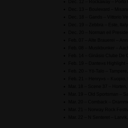
Dec. 12 – Rockaway – Porto P
Dec. 13 – Boulevard – Misano 
Dec. 18 – Gands – Vittorio Ven
Dec. 19 – Zebbra – Este, Italy
Dec. 20 – Norman eil Presiden
Feb. 07 – Alte Brauerei – A
Feb. 08 – Musikbunker – Aa
Feb. 14 – Ginásio Clube De C
Feb. 19 – Dante»s Highlight –
Feb. 20 – Yö-Talo – Tampere,
Feb. 21 – Henry»s – Kuopio, 
Mar. 18 – Scene 37 – Horten
Mar. 19 – Old Sportsman – S
Mar. 20 – Comback – Dramm
Mar. 21 – Norway Rock Festiv
Mar. 22 – N Senteret – Larvi