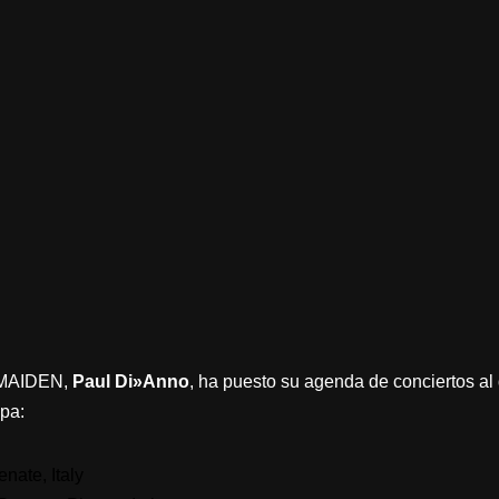
N MAIDEN,
Paul Di»Anno
, ha puesto su agenda de conciertos al 
pa:
nate, Italy