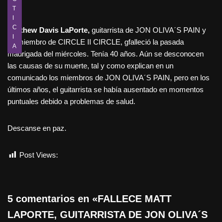
T
I
C
Matthew Davis LaPorte,
guitarrista de JON OLIVA´S PAIN y
I
ex miembro de CIRCLE II CIRCLE, gfalleció la pasada
A
madrigada del miércoles. Tenía 40 años. Aún se desconocen
las causas de su muerte, tal y como explican en un
comunicado los miembros de JON OLIVA´S PAIN, pero en los
últimos años, el guitarrista se había ausentado en momentos
puntuales debido a problemas de salud.
Descanse en paz.
Post Views:
843
5 comentarios en «FALLECE MATT
LAPORTE, GUITARRISTA DE JON OLIVA´S