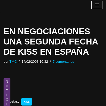
Saltar
al
contenido
EN NEGOCIACIONES
UNA SEGUNDA FECHA
DE KISS EN ESPAÑA
por
TMC
14/02/2008 10:32
7 comentarios
N
O
T
I
C
Etiquetas:
KISS
I