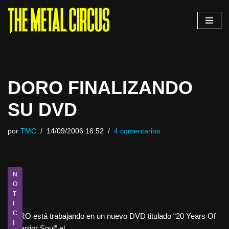
Saltar
al
contenido
DORO FINALIZANDO
SU DVD
por
TMC
14/09/2006 16:52
4 comentarios
N
O
T
I
C
DORO está trabajando en un nuevo DVD titulado “20 Years Of
I
a Warrior Soul” el