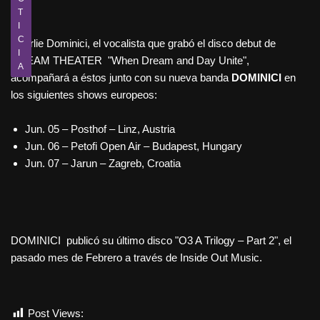
T
I
C
Charlie Dominici, el vocalista que grabó el disco debut de
I
DREAM THEATER "When Dream and Day Unite",
A
acompañará a éstos junto con su nueva banda
DOMINICI
en
los siguientes shows europeos:
Jun. 05 – Posthof – Linz, Austria
Jun. 06 – Petofi Open Air – Budapest, Hungary
Jun. 07 – Jarun – Zagreb, Croatia
DOMINICI publicó su último disco "O3 A Trilogy – Part 2", el
pasado mes de Febrero a través de Inside Out Music.
Post Views:
1.076