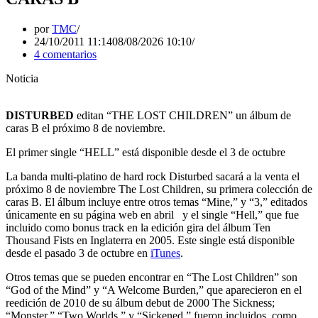
por
TMC
24/10/2011 11:14
08/08/2026 10:10
4 comentarios
Noticia
DISTURBED
editan “THE LOST CHILDREN” un álbum de
caras B el próximo 8 de noviembre.
El primer single “HELL” está disponible desde el 3 de octubre
La banda multi-platino de hard rock Disturbed sacará a la venta el
próximo 8 de noviembre The Lost Children, su primera colección de
caras B. El álbum incluye entre otros temas “Mine,” y “3,” editados
únicamente en su página web en abril y el single “Hell,” que fue
incluido como bonus track en la edición gira del álbum Ten
Thousand Fists en Inglaterra en 2005. Este single está disponible
desde el pasado 3 de octubre en
iTunes
.
Otros temas que se pueden encontrar en “The Lost Children” son
“God of the Mind” y “A Welcome Burden,” que aparecieron en el
reedición de 2010 de su álbum debut de 2000 The Sickness;
“Monster,” “Two Worlds,” y “Sickened,” fueron incluidos como