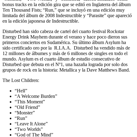
bonus tracks en la edición gira que se editó en Inglaterra del álbum
Ten Thousand Fists; “Run,” que se incluyó en una edición muy
limitada del álbum de 2008 Indestructible y “Parasite” que apareció
en la edición japonesa de Indestructible.
Disturbed han sido cabeza de cartel del cuarto festival Rockstar
Energy Drink Mayhem durante el verano y hace poco dieron sus
primeros conciertos en Sudamérica. Su último álbum Asylum ha
sido certificado oro por la R.I.A.A. Disturbed ha vendido más de
12 millones de álbumes y más de 6 millones de singles en todo el
mundo. Asylum es el cuarto álbum de estudio consecutivo de
Disturbed que debuta en el Nº1, una hazaña lograda por solo dos
grupos de rock en la historia: Metallica y la Dave Matthews Band.
The Lost Children:
“Hell”
“A Welcome Burden”
“This Moment”
“Old Friend”
“Monster”
“Run”
“Leave It Alone”
“Two Worlds”
“God of The Mind”