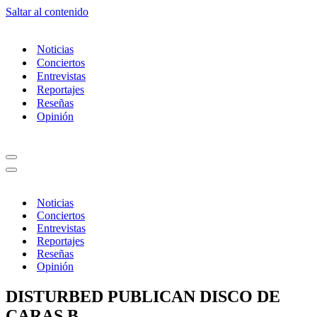
Saltar al contenido
Noticias
Conciertos
Entrevistas
Reportajes
Reseñas
Opinión
Menú
de
Menú
navegación
de
navegación
Noticias
Conciertos
Entrevistas
Reportajes
Reseñas
Opinión
DISTURBED PUBLICAN DISCO DE
CARAS B