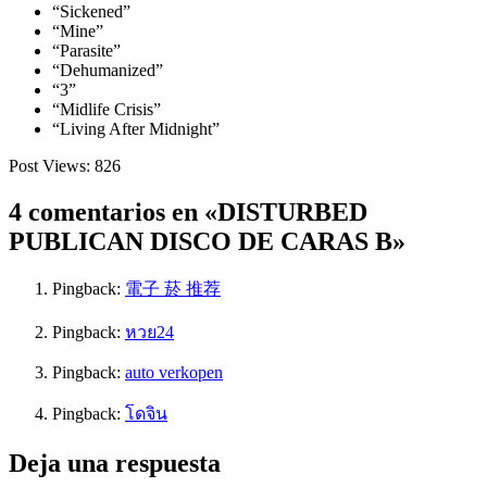
“Sickened”
“Mine”
“Parasite”
“Dehumanized”
“3”
“Midlife Crisis”
“Living After Midnight”
Post Views:
826
4 comentarios en «DISTURBED
PUBLICAN DISCO DE CARAS B»
Pingback:
電子 菸 推荐
Pingback:
หวย24
Pingback:
auto verkopen
Pingback:
โดจิน
Deja una respuesta