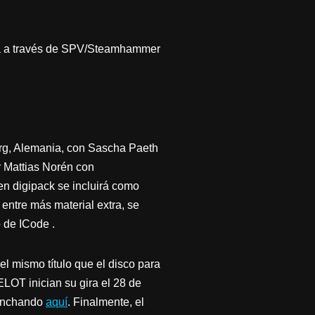
ta a través de SPV/Steamhammer
rg, Alemania, con Sascha Paeth
r Mattias Norén con
en digipack se incluirá como
ntre más material extra, se
o de ICode .
el mismo título que el disco para
LOT inician su gira el 28 de
pinchando
aquí
. Finalmente, el