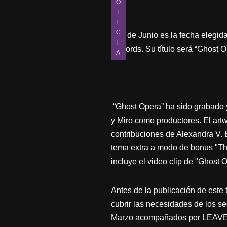
O
T
I
C
El 4 de Junio es la fecha elegid
I
Records. Su título será “Ghost O
A
“Ghost Opera” ha sido grabado 
y Miro como productores. El art
contribuciones de Alexandra V. 
tema extra a modo de bonus "Th
incluye el video clip de "Ghost O
Antes de la publicación de este 
cubrir las necesidades de los s
Marzo acompañados por LEAVES’