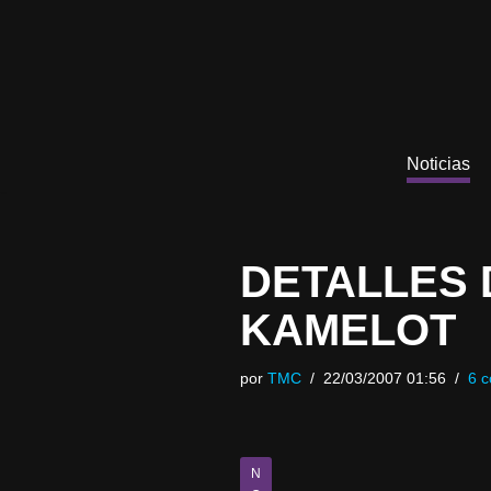
Saltar
al
contenido
Noticias
DETALLES 
KAMELOT
por
TMC
22/03/2007 01:56
6 c
N