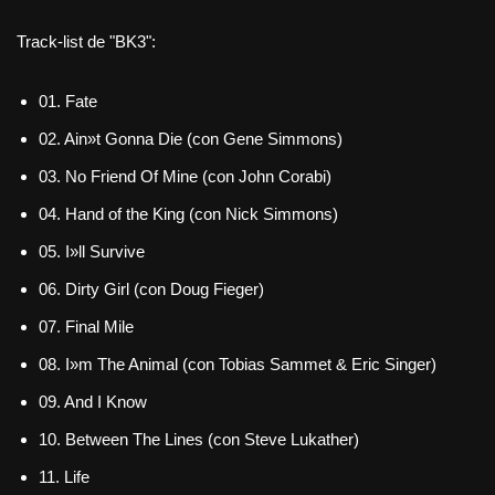
Track-list de "BK3":
01. Fate
02. Ain»t Gonna Die (con Gene Simmons)
03. No Friend Of Mine (con John Corabi)
04. Hand of the King (con Nick Simmons)
05. I»ll Survive
06. Dirty Girl (con Doug Fieger)
07. Final Mile
08. I»m The Animal (con Tobias Sammet & Eric Singer)
09. And I Know
10. Between The Lines (con Steve Lukather)
11. Life