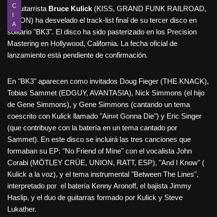
C
El guitarrista
Bruce Kulick
(KISS, GRAND FUNK RAILROAD,
I
UNION) ha desvelado el track-list final de su tercer disco en
A
solitario "BK3". El disco ha sido pasterizado en los Precision
Mastering en Hollywood, California. La fecha oficial de
lanzamiento está pendiente de confirmación.
En "BK3" aparecen como invitados Doug Fieger (THE KNACK),
Tobias Sammet (EDGUY, AVANTASIA), Nick Simmons (el hijo
de Gene Simmons), y Gene Simmons (cantando un tema
coescrito con Kulick llamado "Ain»t Gonna Die") y Eric Singer
(que contribuye con la batería en un tema cantado por
Sammet). En este disco se incluirá las tres canciones que
formaban su EP: "No Friend of Mine" con el vocalista John
Corabi (MÖTLEY CRÜE, UNION, RATT, ESP), "And I Know" (
Kulick a la voz), y el tema instrumental "Between The Lines",
interpretado por el batería Kenny Aronoff, el bajista Jimmy
Haslip, y el duo de guitarras formado por Kulick y Steve
Lukather.