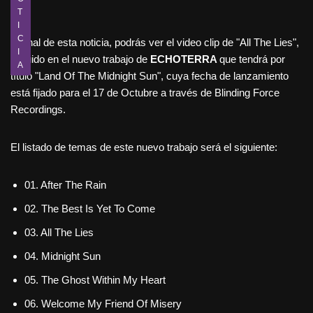
T
I
C
Al final de esta noticia, podrás ver el video clip de "All The Lies",
I
incluido en el nuevo trabajo de
ECHOTERRA
que tendrá por
A
título "Land Of The Midnight Sun", cuya fecha de lanzamiento
está fijado para el 17 de Octubre a través de Blinding Force
Recordings.
El listado de temas de este nuevo trabajo será el siguiente:
01. After The Rain
02. The Best Is Yet To Come
03. All The Lies
04. Midnight Sun
05. The Ghost Within My Heart
06. Welcome My Friend Of Misery