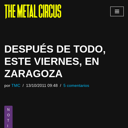
Saltar
al
contenido
DESPUÉS DE TODO,
ESTE VIERNES, EN
ZARAGOZA
por
TMC
13/10/2011 09:48
5 comentarios
N
O
T
I