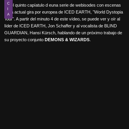
C
En el quinto capíatulo d euna serie de webisodes con escenas
I
de la actual gira por europea de ICED EARTH, "World Dystopia
A
Tour". A partir del minuto 4 de este vídeo, se puede ver y oír al
líder de ICED EARTH, Jon Schaffer y al vocalista de BLIND
GUARDIAN, Hansi Kürsch, hablando de un próximo trabajo de
su proyecto conjunto
DEMONS & WIZARDS
.