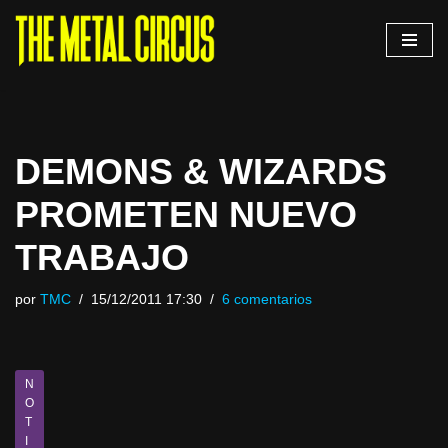
Saltar
al
contenido
DEMONS & WIZARDS
PROMETEN NUEVO
TRABAJO
por
TMC
15/12/2011 17:30
6 comentarios
N
O
T
I