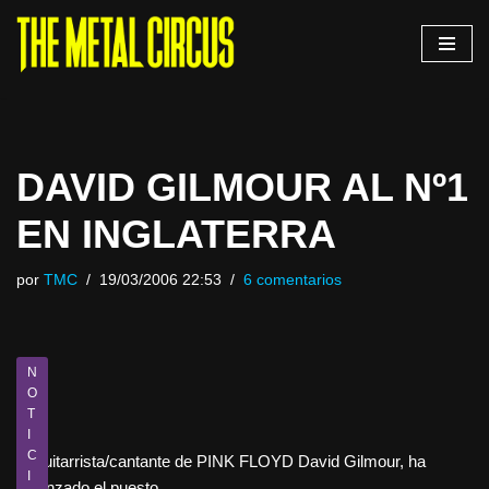
Saltar
al
contenido
DAVID GILMOUR AL Nº1
EN INGLATERRA
por
TMC
19/03/2006 22:53
6 comentarios
N
O
T
I
C
El guitarrista/cantante de PINK FLOYD David Gilmour, ha
I
alcanzado el puesto