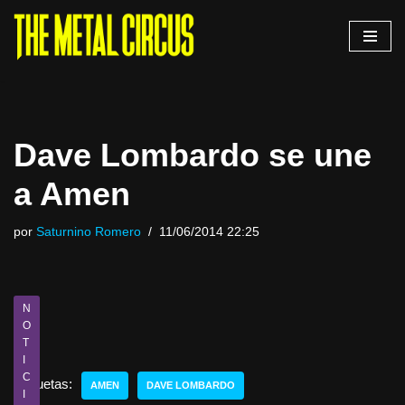
Saltar
al
contenido
Dave Lombardo se une
a Amen
por
Saturnino Romero
11/06/2014 22:25
N
O
T
I
C
Etiquetas:
AMEN
DAVE LOMBARDO
I