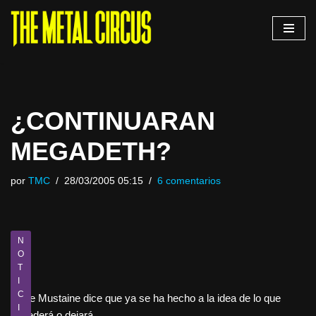
Saltar
al
contenido
¿CONTINUARAN
MEGADETH?
por
TMC
28/03/2005 05:15
6 comentarios
N
O
T
I
C
Dave Mustaine dice que ya se ha hecho a la idea de lo que
I
sucederá o dejará