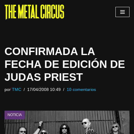
Saltar
al
contenido
CONFIRMADA LA
FECHA DE EDICIÓN DE
JUDAS PRIEST
por
TMC
17/04/2008 10:49
10 comentarios
NOTICIA