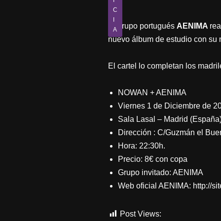
I
C
I
El grupo portugués
AENIMA
rea
A
nuevo álbum de estudio con su 
El cartel lo completan los mad
NOWAN + AENIMA
Viernes 1 de Diciembre de 2
Sala Lasal – Madrid (España
Dirección : C/Guzmán el Bue
Hora: 22:30h.
Precio: 8€ con copa
Grupo invitado: AENIMA
Web oficial AENIMA: http://s
Post Views:
668