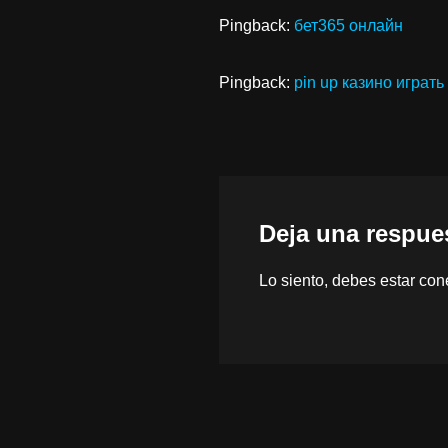
Pingback:
бет365 онлайн
Pingback:
pin up казино играть
Deja una respue
Lo siento, debes estar
con