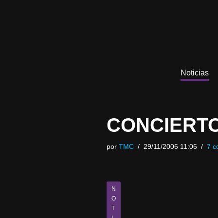
Saltar
al
contenido
Noticias
CONCIERTO
por
TMC
29/11/2006 11:06
7 c
N
O
T