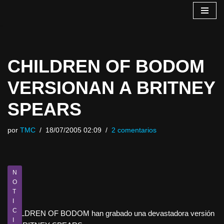
Saltar
al
contenido
CHILDREN OF BODOM
VERSIONAN A BRITNEY
SPEARS
por
TMC
18/07/2005 02:09
2 comentarios
N
O
T
I
C
CHILDREN OF BODOM han grabado una devastadora versión
I