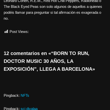
Leonard Cohen, R.E.M., Red Hot Chili Peppers, Radiohead o
The Black Eyed Peas son solo algunos de aquellos a quienes
podéis llamar para preguntar si tal afirmación es exagerada o
no.
Post Views:
659
12 comentarios en «“BORN TO RUN,
DOCTOR MUSIC 30 AÑOS, LA
EXPOSICIÓN”, LLEGA A BARCELONA»
Pingback:
NFTs
Pingback:
sci diyalaa