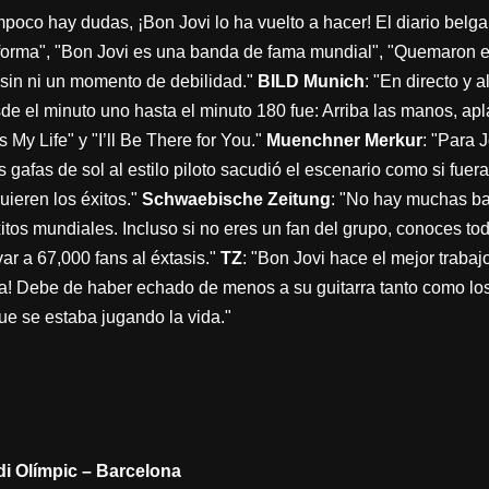
mpoco hay dudas, ¡Bon Jovi lo ha vuelto a hacer! El diario belga
forma", "Bon Jovi es una banda de fama mundial", "Quemaron el
, sin ni un momento de debilidad."
BILD Munich
: "En directo y a
el minuto uno hasta el minuto 180 fue: Arriba las manos, aplau
t’s My Life" y "I’ll Be There for You."
Muenchner Merkur
: "Para 
 gafas de sol al estilo piloto sacudió el escenario como si fuera
uieren los éxitos."
Schwaebische Zeitung
: "No hay muchas b
tos mundiales. Incluso si no eres un fan del grupo, conoces to
var a 67,000 fans al éxtasis."
TZ
: "Bon Jovi hace el mejor traba
ta! Debe de haber echado de menos a su guitarra tanto como lo
que se estaba jugando la vida."
adi Olímpic – Barcelona