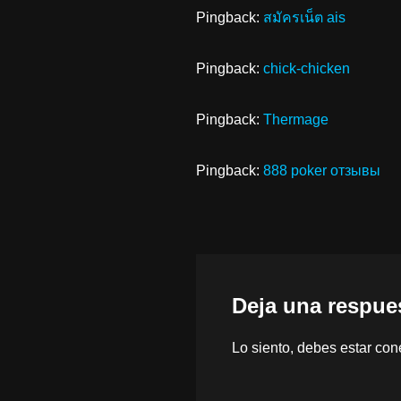
Pingback:
สมัครเน็ต ais
Pingback:
chick-chicken
Pingback:
Thermage
Pingback:
888 poker отзывы
Deja una respue
Lo siento, debes estar
con