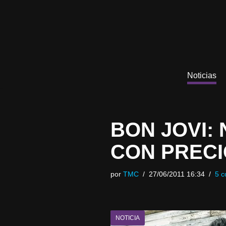
Saltar
al
contenido
Noticias
BON JOVI:
CON PRECI
por
TMC
27/06/2011 16:34
5 c
NOTICIA