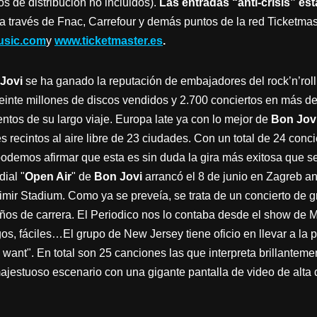
s de distribución no incluidos).
Las entradas “anti-crisis” est
a través de Fnac, Carrefour y demás puntos de la red Ticketmas
usic.com
y
www.ticketmaster.es
.
Jovi
se ha ganado la reputación de embajadores del rock’n’rol
veinte millones de discos vendidos y 2.700 conciertos en más d
ntos de su largo viaje. Europa late ya con lo mejor de
Bon Jov
s recintos al aire libre de 23 ciudades. Con un total de 24 conci
 podemos afirmar que esta es sin duda la gira más exitosa que 
ial "
Open Air
" de
Bon Jovi
arrancó el 8 de junio en Zagreb a
imir Stadium. Como ya se preveía, se trata de un concierto de g
años de carrera. El Periodico nos lo contaba desde el show de M
rgos, fáciles…El grupo de New Jersey tiene oficio en llevar a la 
 want". En total son 25 canciones las que interpreta brillantem
jestuoso escenario con una gigante pantalla de video de alta d