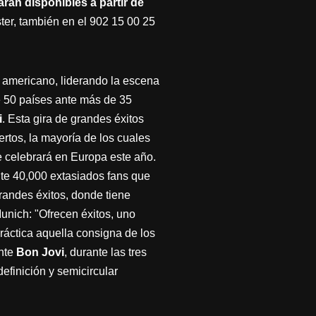
arán disponibles a partir de
ter, también en el 902 15 00 25
l americano, liderando la escena
e 50 países ante más de 35
i
. Esta gira de grandes éxitos
ertos, la mayoría de los cuales
se celebrará en Europa este año.
nte 40,000 extasiados fans que
randes éxitos, donde tiene
unich: "Ofrecen éxitos, uno
práctica aquella consigna de los
ente
Bon Jovi
, durante las tres
efinición y semicircular